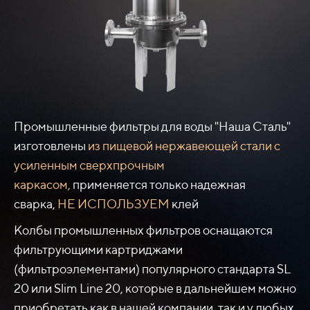
Промышленные фильтры для воды "Наша Сталь"
изготовлены
из пищевой нержавеющей стали
с
усиленным сверхпрочным
каркасом,
применяется только надежная
сварка,
НЕ ИСПОЛЬЗУЕМ
клей
Колбы промышленных фильтров оснащаются
фильтрующими картриджами
(фильтроэлементами) популярного стандарта SL
20 или Slim Line 20, которые в дальнейшем можно
приобретать как в нашей компании, так и у любых