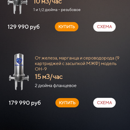
10 м3/час
1 и
дюйма - резьбовое
1/2
129 990 руб
КУПИТЬ
СХЕМА
От железа, марганца и сероводорода (9
картриджей с засыпкой МЖФ) модель
ОН-9
15 м3/час
2 дюйма фланцевое
179 990 руб
КУПИТЬ
СХЕМА