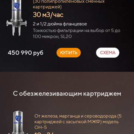
(30
полипропиленовых сменных
картриджей)
30 м3/час
2 и 1/2 дюйма фланцевое
Тонкостью фильтрации на выбор от 5 до
100 микрон, SL20
450 990 руб
КУПИТЬ
СХЕМА
С обезжелезивающим картриджем
От железа, марганца и сероводорода (5
картриджей с засыпкой МЖФ) модель
ОН-5