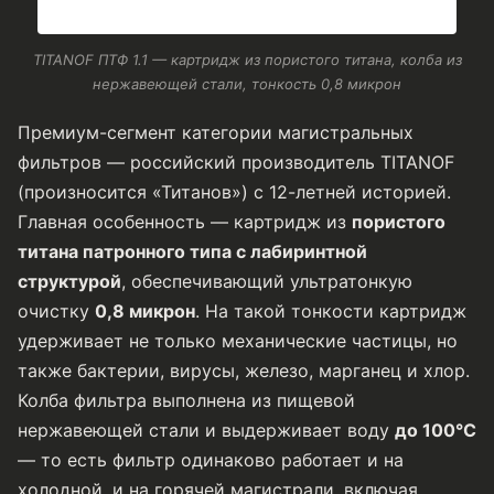
TITANOF ПТФ 1.1 — картридж из пористого титана, колба из
нержавеющей стали, тонкость 0,8 микрон
Премиум-сегмент категории магистральных
фильтров — российский производитель TITANOF
(произносится «Титанов») с 12-летней историей.
Главная особенность — картридж из
пористого
титана патронного типа с лабиринтной
структурой
, обеспечивающий ультратонкую
очистку
0,8 микрон
. На такой тонкости картридж
удерживает не только механические частицы, но
также бактерии, вирусы, железо, марганец и хлор.
Колба фильтра выполнена из пищевой
нержавеющей стали и выдерживает воду
до 100°C
— то есть фильтр одинаково работает и на
холодной, и на горячей магистрали, включая