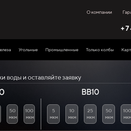
О компании
Гар
+ 7
елеза
Угольные
Промышленные
Только колбы
Кар
 воды и оставляйте заявку
0
BB10
50
100
5
10
25
50
10
мкм
мкм
мкм
мкм
мкм
мкм
мк