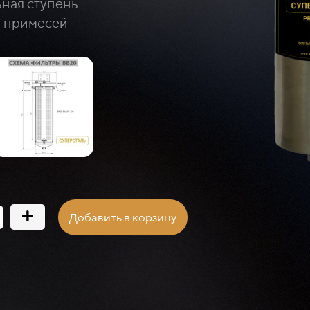
ьная ступень
й примесей
Добавить в корзину