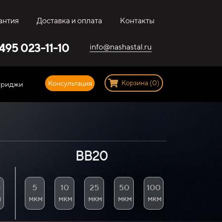
антия
Доставка и оплата
Контакты
 495 023-11-10
info@nashastal.ru
Корзина (0)
Консультация
триджи
BB20
0
5
10
25
50
100
м
мкм
мкм
мкм
мкм
мкм