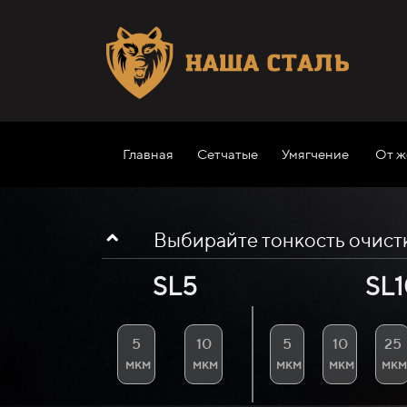
Главная
Сетчатые
Умягчение
От ж
Выбирайте тонкость очистки
SL5
SL1
5
10
5
10
25
мкм
мкм
мкм
мкм
мкм