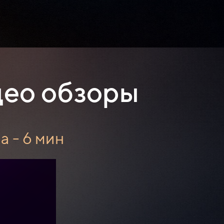
део обзоры
 - 6 мин